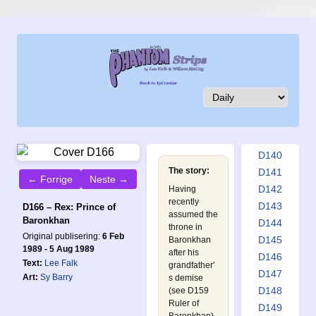
D131
D132
D133
D134
D135
D136
D137
D138
D139
D140
The story:
D141
← Forrige
Neste →
D142
Having
recently
D143
D166 – Rex: Prince of
assumed the
Baronkhan
D144
throne in
Original publisering:
6 Feb
D145
Baronkhan
1989 - 5 Aug 1989
after his
D146
Text:
Lee Falk
grandfather'
D147
Art:
Sy Barry
s demise
D148
(see
D159
Ruler of
D149