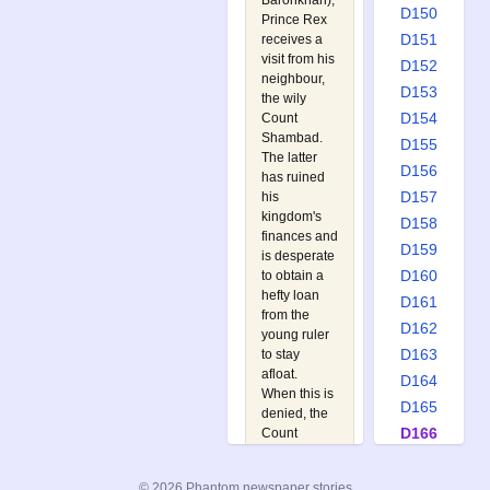
Baronkhan
),
D150
Prince Rex
D151
receives a
visit from his
D152
neighbour,
D153
the wily
D154
Count
Shambad.
D155
The latter
D156
has ruined
D157
his
kingdom's
D158
finances and
D159
is desperate
D160
to obtain a
hefty loan
D161
from the
D162
young ruler
D163
to stay
afloat.
D164
When this is
D165
denied, the
D166
Count
reverts to
D167
more hands-
D168
© 2026 Phantom newspaper stories