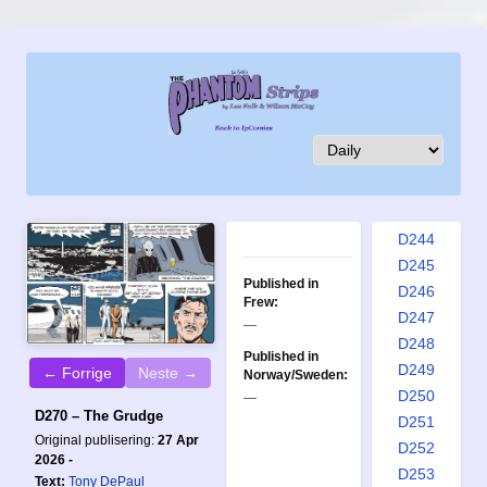
D235
D236
D237
D238
D239
D240
D241
D242
D243
D244
D245
Published in
D246
Frew:
D247
—
D248
Published in
D249
← Forrige
Neste →
Norway/Sweden:
D250
—
D270 – The Grudge
D251
Original publisering:
27 Apr
D252
2026 -
D253
Text:
Tony DePaul