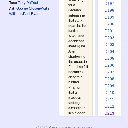
searching
Text:
Tony DePaul
D197
for a
Art:
George Olesen/Keith
D198
German
Williams/Paul Ryan
submarine
D199
that sank
D200
near the isle
D201
back in
WW2, and
D202
decides to
D203
investigate.
D204
After
shadowing
D205
the group to
D206
Eden itself, it
D207
becomes
clear to a
D208
baffled
D209
Phantom
D210
that a
massive
D211
undergroun
D212
d chamber
D213
lies hidden
underneath
D214
the isle and
D215
© 2026 Phantom newspaper stories