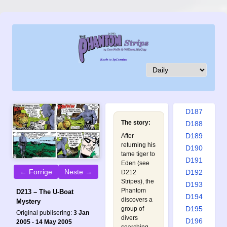
D178
D179
D180
D181
D182
D183
D184
D185
D186
D187
The story:
D188
D189
After
returning his
D190
tame tiger to
D191
Eden (see
← Forrige
Neste →
D192
D212
Stripes
), the
D193
Phantom
D213 – The U-Boat
D194
discovers a
Mystery
D195
group of
Original publisering:
3 Jan
divers
D196
2005 - 14 May 2005