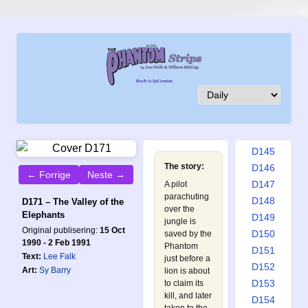
D136
D137
D138
D139
D140
D141
D142
D143
D144
D145
The story:
D146
← Forrige
Neste →
D147
A pilot
parachuting
D148
D171 – The Valley of the
over the
Elephants
D149
jungle is
Original publisering:
15 Oct
D150
saved by the
1990 - 2 Feb 1991
Phantom
D151
Text:
Lee Falk
just before a
D152
Art:
Sy Barry
lion is about
D153
to claim its
kill, and later
D154