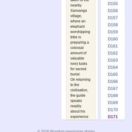
taken to the
D155
nearby
D156
Xanxanga
village,
D157
where an
D158
elephant
D159
worshipping
tribe is
D160
preparing a
D161
colossal
D162
amount of
valuable
D163
ivory tusks
D164
for sacred
D165
burial.
On returning
D166
to the
D167
civilisation,
D168
the guide
speaks
D169
readily
D170
about his
D171
experience
to a band of
D172
ruthless
D173
© 2026 Phantom newspaper stories