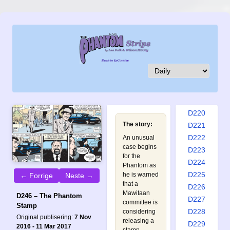
D211
D212
D213
D214
D215
D216
D217
D218
D219
D220
The story:
D221
D222
An unusual
case begins
D223
for the
D224
Phantom as
D225
he is warned
← Forrige
Neste →
that a
D226
Mawitaan
D246 – The Phantom
D227
committee is
Stamp
D228
considering
Original publisering:
7 Nov
releasing a
D229
2016 - 11 Mar 2017