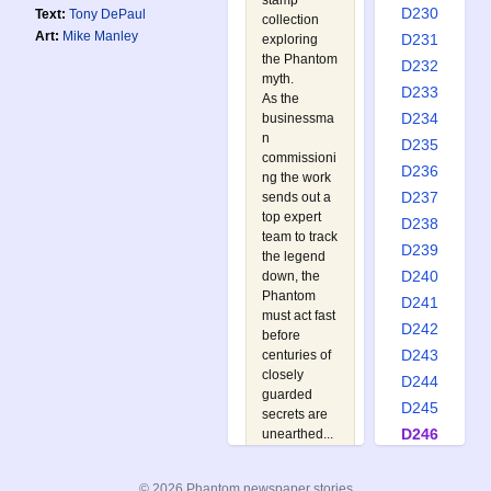
stamp
D230
Text:
Tony DePaul
collection
Art:
Mike Manley
D231
exploring
the Phantom
D232
myth.
D233
As the
D234
businessma
n
D235
commissioni
D236
ng the work
D237
sends out a
top expert
D238
team to track
D239
the legend
D240
down, the
Phantom
D241
must act fast
D242
before
D243
centuries of
closely
D244
guarded
D245
secrets are
D246
unearthed...
Watch out
D247
for:
D248
© 2026 Phantom newspaper stories