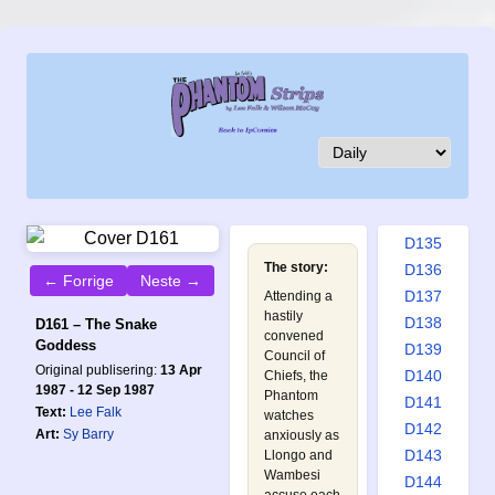
D126
D127
D128
D129
D130
D131
D132
D133
D134
D135
The story:
D136
← Forrige
Neste →
D137
Attending a
hastily
D138
D161 – The Snake
convened
Goddess
D139
Council of
Original publisering:
13 Apr
D140
Chiefs, the
1987 - 12 Sep 1987
Phantom
D141
Text:
Lee Falk
watches
D142
Art:
Sy Barry
anxiously as
D143
Llongo and
Wambesi
D144