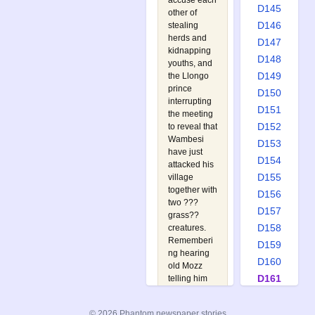
accuse each
D145
other of
D146
stealing
herds and
D147
kidnapping
D148
youths, and
D149
the Llongo
prince
D150
interrupting
D151
the meeting
D152
to reveal that
Wambesi
D153
have just
D154
attacked his
D155
village
together with
D156
two ???
D157
grass??
D158
creatures.
Rememberi
D159
ng hearing
D160
old Mozz
D161
telling him
about once
D162
seeing such
D163
© 2026 Phantom newspaper stories