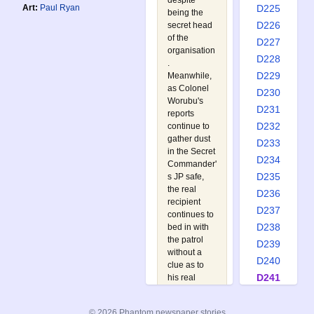
despite
Art:
Paul Ryan
D225
being the
D226
secret head
of the
D227
organisation
D228
.
D229
Meanwhile,
as Colonel
D230
Worubu's
D231
reports
D232
continue to
gather dust
D233
in the Secret
D234
Commander'
D235
s JP safe,
the real
D236
recipient
D237
continues to
D238
bed in with
the patrol
D239
without a
D240
clue as to
D241
his real
identity...
D242
Watch out
D243
© 2026 Phantom newspaper stories