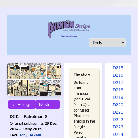
D206
D207
D208
D209
D210
D211
D212
D213
D214
D215
The story:
D216
D217
Suffering
from
D218
amnesia
D219
(see
D240
← Forrige
Neste →
D220
John X
), a
confused
D221
Phantom
D241 – Patrolman X
D222
enrolls in the
Original publisering:
29 Dec
D223
Jungle
2014 - 9 May 2015
Patrol
D224
Text:
Tony DePaul