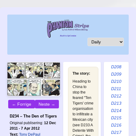
D199
D200
D201
D202
D203
D204
D205
D206
D207
D208
The story:
D209
D210
Heading to
China to
D211
stop the
D212
feared "Ten
D213
Tigers' crime
← Forrige
Neste →
organisation
D214
to infiltrate a
D234 – The Den of Tigers
D215
Mexican city
Original publisering:
12 Dec
D216
(see
D233 A
2011 - 7 Apr 2012
Detente With
D217
Text:
Tony DePaul