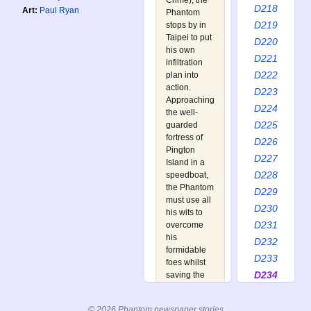
Crime
), the
D218
Art:
Paul Ryan
Phantom
D219
stops by in
Taipei to put
D220
his own
D221
infiltration
D222
plan into
action.
D223
Approaching
D224
the well-
D225
guarded
fortress of
D226
Pington
D227
Island in a
D228
speedboat,
the Phantom
D229
must use all
D230
his wits to
D231
overcome
his
D232
formidable
D233
foes whilst
D234
saving the
young
D235
hostages on
D236
© 2026 Phantom newspaper stories