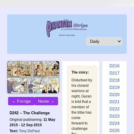
D207
D208
D209
D210
D211
D212
D213
D214
D215
D216
The story:
D217
D218
Disturbed by
his closest
D219
warriors at
D220
night, Guran
← Forrige
Neste →
D221
is told that a
member of
D222
the tribe has
D242 – The Challenge
D223
come
Original publisering:
11 May
D224
forward to
2015 - 12 Sep 2015
challenge
D225
Text:
Tony DePaul