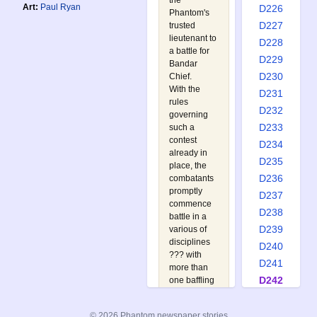
the
Art:
Paul Ryan
D226
Phantom's
D227
trusted
lieutenant to
D228
a battle for
D229
Bandar
D230
Chief.
With the
D231
rules
D232
governing
D233
such a
contest
D234
already in
D235
place, the
D236
combatants
promptly
D237
commence
D238
battle in a
D239
various of
disciplines
D240
??? with
D241
more than
D242
one baffling
surprise
D243
lying in
D244
© 2026 Phantom newspaper stories