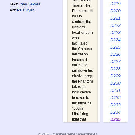
The Den Of
D219
Text:
Tony DePaul
Tigers
), the
Art:
Paul Ryan
D220
Phantom still
has to
D221
confront the
D222
ruthless
D223
local kingpin
who
D224
facilitated
D225
the Chinese
D226
infiltration.
Finding it
D227
difficult to
D228
pin down his
D229
elusive prey,
the Phantom
D230
takes the
D231
bold choice
D232
to revert to
the masked
D233
"Lucha
D234
Libre' ring
D235
fight that
started the
D236
whole affair
D237
© 2026 Phantom newspaper stories