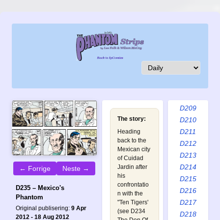
D200
D201
D202
D203
D204
D205
D206
D207
D208
D209
The story:
D210
D211
Heading
back to the
D212
Mexican city
D213
of Cuidad
D214
Jardin after
← Forrige
Neste →
his
D215
confrontatio
D235 – Mexico's
D216
n with the
Phantom
D217
"Ten Tigers'
Original publisering:
9 Apr
(see
D234
D218
2012 - 18 Aug 2012