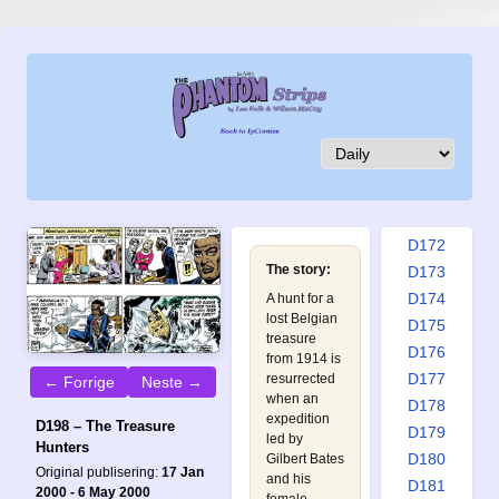
D163
D164
D165
D166
D167
D168
D169
D170
D171
D172
The story:
D173
D174
A hunt for a
lost Belgian
D175
treasure
D176
from 1914 is
D177
resurrected
← Forrige
Neste →
when an
D178
expedition
D198 – The Treasure
D179
led by
Hunters
D180
Gilbert Bates
Original publisering:
17 Jan
and his
D181
2000 - 6 May 2000