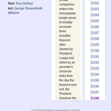
female
D182
Text:
Tony DePaul
companion
Art:
George Olesen/Keith
D183
enters into
Williams
inhospitable
D184
jungle areas
D185
to brutally
D186
excavate
three
D187
possible
D188
treasure
D189
sites.
Alerted by
D190
President
D191
Luaga and
D192
aided by an
ancestor's
D193
chronicle
D194
entry from
D195
the day the
treasure was
D196
lost, the
D197
Phantom
D198
shadows the
expedition
D199
until called
D200
© 2026 Phantom newspaper stories