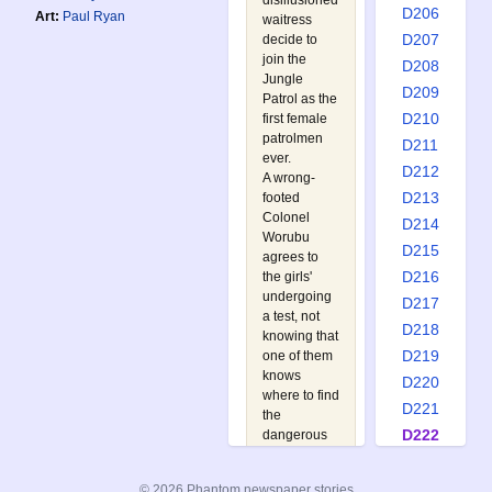
disillusioned
D206
Art:
Paul Ryan
waitress
D207
decide to
join the
D208
Jungle
D209
Patrol as the
D210
first female
patrolmen
D211
ever.
D212
A wrong-
D213
footed
Colonel
D214
Worubu
D215
agrees to
D216
the girls'
undergoing
D217
a test, not
D218
knowing that
D219
one of them
knows
D220
where to find
D221
the
D222
dangerous
arms dealer
D223
chosen. With
D224
© 2026 Phantom newspaper stories