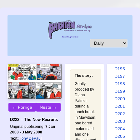
D187
D188
D189
D190
D191
D192
D193
D194
D195
D196
The story:
D197
D198
Gently
prodded by
D199
Diana
D200
Palmer
D201
during a
← Forrige
Neste →
lunch break
D202
in Mawitaan,
D222 – The New Recruits
D203
one bored
Original publisering:
7 Jan
D204
meter maid
2008 - 3 May 2008
and one
D205
Text:
Tony DePaul