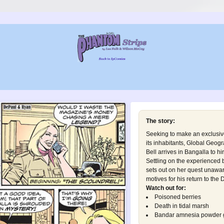
The story:
Seeking to make an exclusive
its inhabitants, Global Geog
Bell arrives in Bangalla to hi
Settling on the experienced 
sets out on her quest unaware
motives for his return to the
Watch out for:
Poisoned berries
Death in tidal marsh
Bandar amnesia powder 