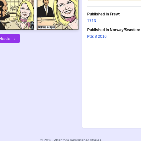
Published in Frew:
1713
Published in Norway/Sweden:
Ftb
: 8 2016
Neste →
© 2026 Phantom newspaper stories