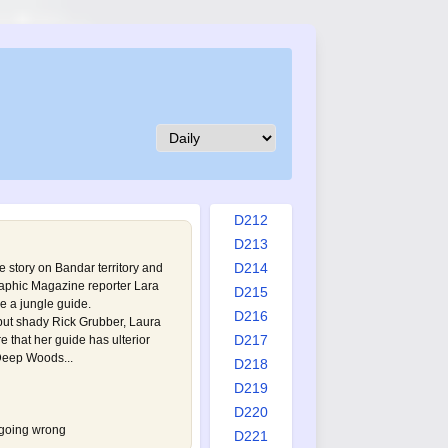
D203
D204
D205
D206
D207
D208
D209
D210
D211
D212
D213
D214
 story on Bandar territory and
raphic Magazine reporter Lara
D215
re a jungle guide.
D216
but shady Rick Grubber, Laura
D217
 that her guide has ulterior
 Deep Woods...
D218
D219
D220
going wrong
D221