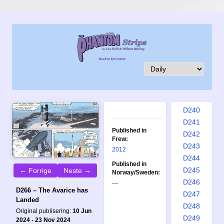
D231
D232
D233
D234
D235
D236
D237
D238
D239
D240
D241
Published in
D242
Frew:
D243
2012
D244
Published in
D245
← Forrige
Neste →
Norway/Sweden:
D246
—
D266 – The Avarice has
D247
Landed
D248
Original publisering:
10 Jun
D249
2024 - 23 Nov 2024