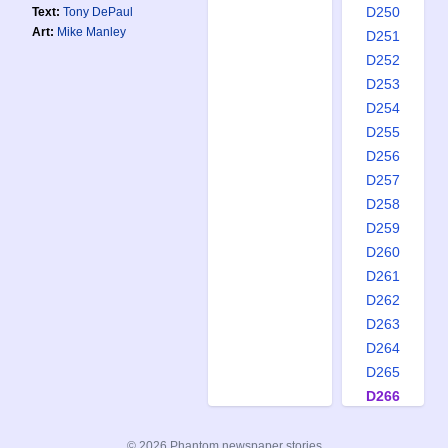
D250
Text:
Tony DePaul
Art:
Mike Manley
D251
D252
D253
D254
D255
D256
D257
D258
D259
D260
D261
D262
D263
D264
D265
D266
D267
D268
© 2026 Phantom newspaper stories