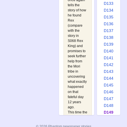
once again
D133
tells the
D134
story of how
he found
D135
Rex
D136
(compare
D137
with the
story in
D138
S068 Rex
D139
King
) and
D140
promises to
seek further
D141
help from
D142
the Mori
D143
tribe in
uncovering
D144
what exactly
D145
happened
D146
on that
fateful day
D147
12 years
D148
ago.
D149
This time the
Mori
D150
suddenly
D151
© 2026 Phantom newspaper stories