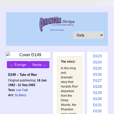
D114
D115
D116
D117
D118
D119
D120
D121
D122
D123
The story:
D124
← Forrige
Neste →
D125
In this long
and
D126
D149 – Tale of Rex
dramatic
D127
Original publisering:
18 Jan
story that
1982 - 11 Sep 1982
D128
heralds Rex'
Text:
Lee Falk
departure
D129
Art:
Sy Barry
from the
D130
Deep
D131
Woods, the
Phantom
D132