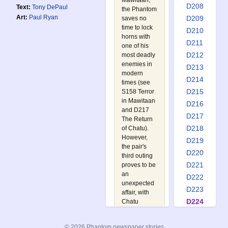
Mawitaan,
D208
Text:
Tony DePaul
the Phantom
Art:
Paul Ryan
D209
saves no
time to lock
D210
horns with
D211
one of his
D212
most deadly
enemies in
D213
modern
D214
times (see
D215
S158 Terror
in Mawitaan
D216
and
D217
D217
The Return
D218
of Chatu
).
However,
D219
the pair's
D220
third outing
D221
proves to be
an
D222
unexpected
D223
affair, with
D224
Chatu
weakened
D225
by close
D226
© 2026 Phantom newspaper stories