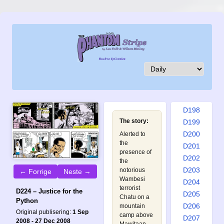
D189
D190
D191
D192
D193
D194
D195
D196
D197
D198
The story:
D199
D200
Alerted to
the
D201
presence of
D202
the
D203
notorious
← Forrige
Neste →
Wambesi
D204
terrorist
D224 – Justice for the
D205
Chatu on a
Python
D206
mountain
Original publisering:
1 Sep
camp above
D207
2008 - 27 Dec 2008