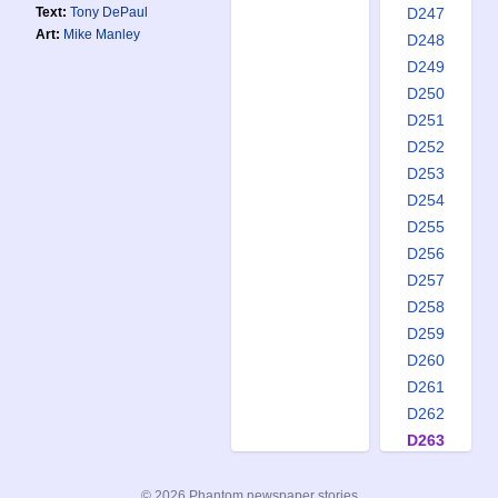
Text:
Tony DePaul
D247
Art:
Mike Manley
D248
D249
D250
D251
D252
D253
D254
D255
D256
D257
D258
D259
D260
D261
D262
D263
D264
D265
© 2026 Phantom newspaper stories