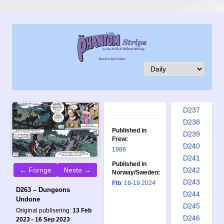
D228
D229
D230
D231
D232
D233
D234
D235
D236
D237
D238
Published in
D239
Frew:
D240
1986
D241
Published in
← Forrige
Neste →
D242
Norway/Sweden:
D243
Ftb
: 18-19 2024
D263 – Dungeons
D244
Undone
D245
Original publisering:
13 Feb
D246
2023 - 16 Sep 2023