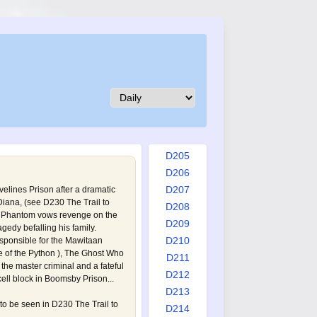
D196
D197
D198
D199
D200
D201
D202
D203
D204
D205
D206
D207
elines Prison after a dramatic
 Diana, (see
D230 The Trail to
D208
us Phantom vows revenge on the
D209
gedy befalling his family.
D210
esponsible for the Mawitaan
 of the Python
), The Ghost Who
D211
the master criminal and a fateful
D212
ell block in Boomsby Prison...
D213
 to be seen in
D230 The Trail to
D214