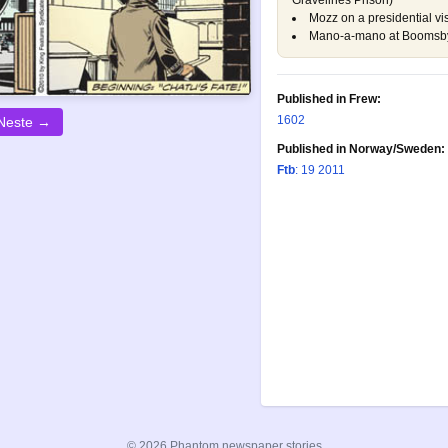
Gravelines Prison
)
Mozz on a presidential vis
Mano-a-mano at Boomsb
Published in Frew:
1602
Neste →
Published in Norway/Sweden:
Ftb
: 19 2011
© 2026 Phantom newspaper stories