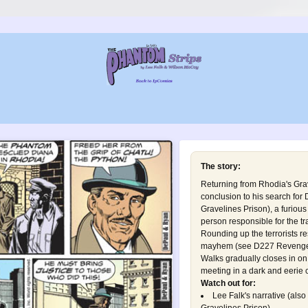
The story:
Returning from Rhodia's Grav
conclusion to his search for
Gravelines Prison
), a furio
person responsible for the tra
Rounding up the terrorists r
mayhem (see
D227 Revenge
Walks gradually closes in on 
meeting in a dark and eerie c
Watch out for:
Lee Falk's narrative (also