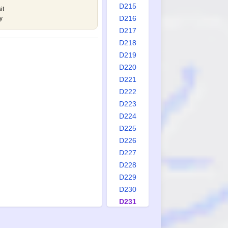
D215
it
D216
y
D217
D218
D219
D220
D221
D222
D223
D224
D225
D226
D227
D228
D229
D230
D231
D232
D233