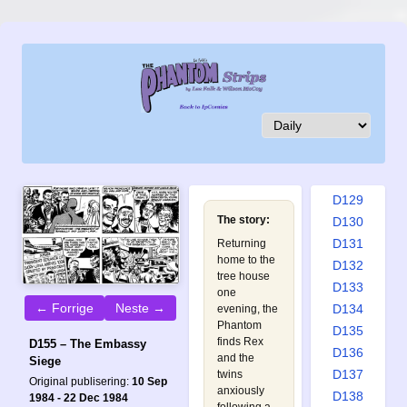
D120
D121
D122
D123
D124
D125
D126
D127
D128
D129
The story:
D130
D131
Returning
home to the
D132
tree house
D133
one
← Forrige
Neste →
D134
evening, the
Phantom
D135
finds Rex
D155 – The Embassy
D136
and the
Siege
D137
twins
Original publisering:
10 Sep
anxiously
D138
1984 - 22 Dec 1984