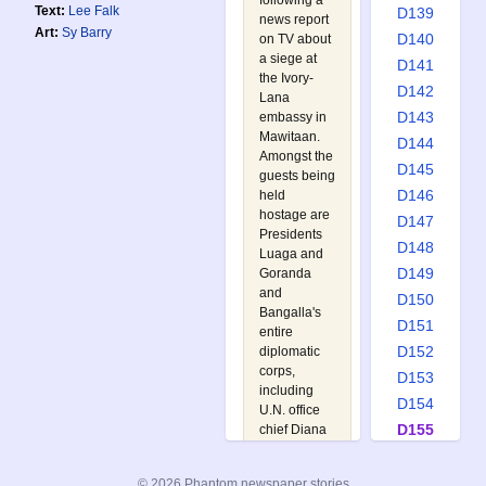
following a
Text:
Lee Falk
D139
news report
Art:
Sy Barry
D140
on TV about
a siege at
D141
the Ivory-
D142
Lana
D143
embassy in
Mawitaan.
D144
Amongst the
D145
guests being
D146
held
hostage are
D147
Presidents
D148
Luaga and
D149
Goranda
and
D150
Bangalla's
D151
entire
D152
diplomatic
corps,
D153
including
D154
U.N. office
D155
chief Diana
Palmer.
D156
A concerned
D157
© 2026 Phantom newspaper stories