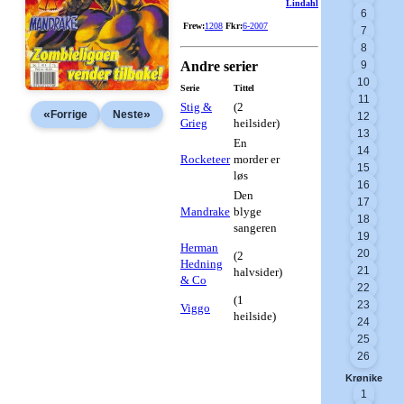
Lindahl
6
Frew:
1208
Fkr:
6-2007
7
8
Andre serier
9
10
Serie
Tittel
11
Stig &
(2
«
»
Forrige
Neste
12
Grieg
heilsider)
13
En
14
Rocketeer
morder er
15
løs
16
Den
17
Mandrake
blyge
18
sangeren
19
Herman
20
(2
Hedning
21
halvsider)
& Co
22
(1
23
Viggo
heilside)
24
25
26
Krønike
1