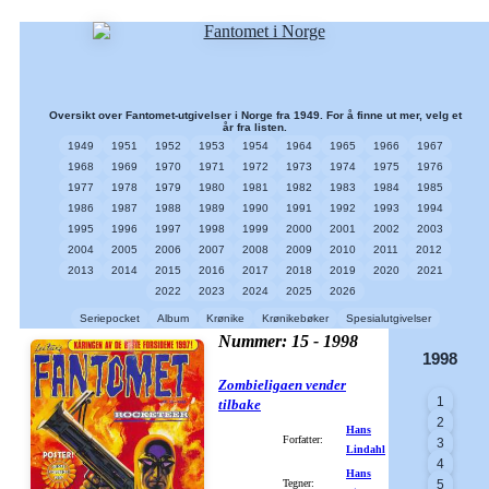
Oversikt over Fantomet-utgivelser i Norge fra 1949. For å finne ut mer, velg et
år fra listen.
1949
1951
1952
1953
1954
1964
1965
1966
1967
1968
1969
1970
1971
1972
1973
1974
1975
1976
1977
1978
1979
1980
1981
1982
1983
1984
1985
1986
1987
1988
1989
1990
1991
1992
1993
1994
1995
1996
1997
1998
1999
2000
2001
2002
2003
2004
2005
2006
2007
2008
2009
2010
2011
2012
2013
2014
2015
2016
2017
2018
2019
2020
2021
2022
2023
2024
2025
2026
Seriepocket
Album
Krønike
Krønikebøker
Spesialutgivelser
Nummer: 15 - 1998
1998
Zombieligaen vender
1
tilbake
2
Hans
Forfatter:
3
Lindahl
4
Hans
Tegner:
5