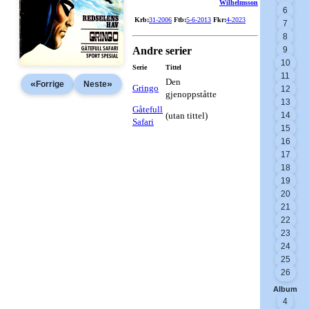
Wilhelmsson
6
Krb:
31-2006
Ftb:
5-6-2013
Fkr:
4-2023
7
8
Andre serier
9
10
Serie
Tittel
11
Den
«
»
Forrige
Neste
Gringo
12
gjenoppståtte
13
Gåtefull
(utan tittel)
14
Safari
15
16
17
18
19
20
21
22
23
24
25
26
Album
4