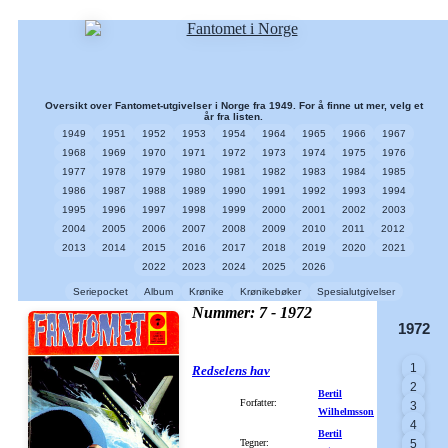
Oversikt over Fantomet-utgivelser i Norge fra 1949. For å finne ut mer, velg et
år fra listen.
1949
1951
1952
1953
1954
1964
1965
1966
1967
1968
1969
1970
1971
1972
1973
1974
1975
1976
1977
1978
1979
1980
1981
1982
1983
1984
1985
1986
1987
1988
1989
1990
1991
1992
1993
1994
1995
1996
1997
1998
1999
2000
2001
2002
2003
2004
2005
2006
2007
2008
2009
2010
2011
2012
2013
2014
2015
2016
2017
2018
2019
2020
2021
2022
2023
2024
2025
2026
Seriepocket
Album
Krønike
Krønikebøker
Spesialutgivelser
Nummer: 7 - 1972
1972
1
Redselens hav
2
Bertil
Forfatter:
3
Wilhelmsson
4
Bertil
Tegner:
5