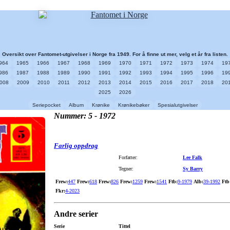
Oversikt over Fantomet-utgivelser i Norge fra 1949. For å finne ut mer, velg et år fra listen.
964
1965
1966
1967
1968
1969
1970
1971
1972
1973
1974
19
986
1987
1988
1989
1990
1991
1992
1993
1994
1995
1996
19
008
2009
2010
2011
2012
2013
2014
2015
2016
2017
2018
20
2025
2026
Seriepocket
Album
Krønike
Krønikebøker
Spesialutgivelser
Nummer: 5 - 1972
Farlig oppdrag
Forfatter:
Lee Falk
Tegner:
Sy Barry
Frew:
447
Frew:
618
Frew:
826
Frew:
1259
Frew:
1541
Ftb:
9-1979
Alb:
39-1992
Ftb
Fkr:
4-2023
Andre serier
Serie
Tittel