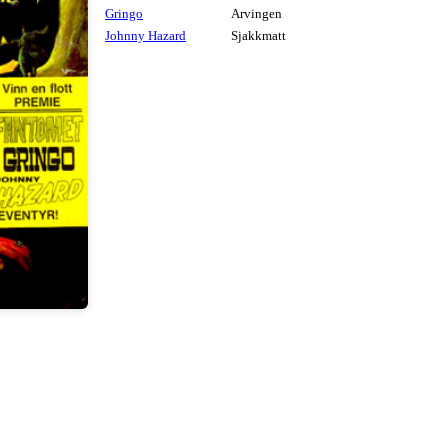
Gringo
Arvingen
Johnny Hazard
Sjakkmatt