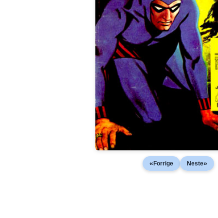
«
»
Forrige
Neste