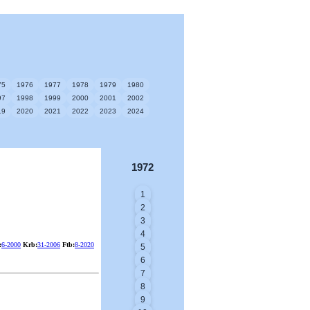
75
1976
1977
1978
1979
1980
97
1998
1999
2000
2001
2002
19
2020
2021
2022
2023
2024
1972
1
2
3
4
:
6-2000
Krb:
31-2006
Ftb:
8-2020
5
6
7
8
9