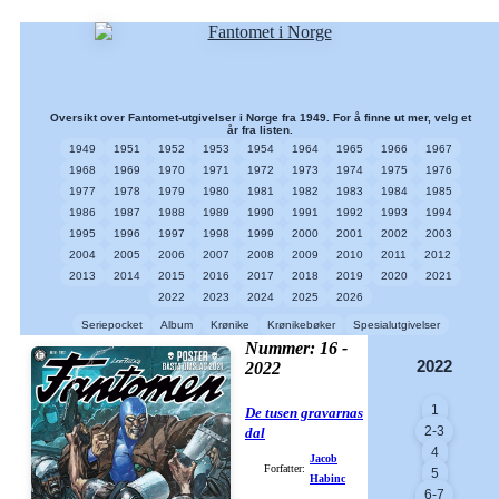
Oversikt over Fantomet-utgivelser i Norge fra 1949. For å finne ut mer, velg et
år fra listen.
1949
1951
1952
1953
1954
1964
1965
1966
1967
1968
1969
1970
1971
1972
1973
1974
1975
1976
1977
1978
1979
1980
1981
1982
1983
1984
1985
1986
1987
1988
1989
1990
1991
1992
1993
1994
1995
1996
1997
1998
1999
2000
2001
2002
2003
2004
2005
2006
2007
2008
2009
2010
2011
2012
2013
2014
2015
2016
2017
2018
2019
2020
2021
2022
2023
2024
2025
2026
Seriepocket
Album
Krønike
Krønikebøker
Spesialutgivelser
Nummer: 16 -
2022
2022
1
De tusen gravarnas
2-3
dal
4
Jacob
Forfatter:
5
Habinc
6-7