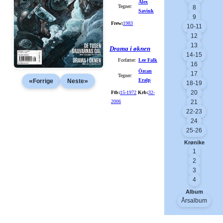
Alex
Tegner:
8
Saviuk
9
Frew:
1983
10-11
12
13
Drama i øknen
14-15
Forfatter:
Lee Falk
16
Özcan
17
Tegner:
Eralp
«
»
Forrige
Neste
18-19
20
Ftb:
15-1972
Krb:
32-
2006
21
22-23
24
25-26
Krønike
1
2
3
4
Album
Årsalbum