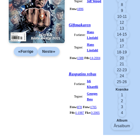
Tegner:
Jeff Weigel
8
Frew:
1896
9
10-11
12
Giftmakaren
13
Hans
14-15
Forfatter:
Lindahl
16
Hans
17
Tegner:
Lindahl
«
»
Forrige
Neste
18-19
20
Frew:
1388
Ftb:
14-2004
21
22-23
Rasputins rebus
24
Idi
25-26
Forfatter:
Kharelli
Krønike
Georges
1
Tegner:
Bess
2
3
Frew:
878
Frew:
1705
4
Ftb:
1-1987
Fkr:
3-2005
Album
Årsalbum