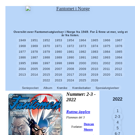
Oversikt over Fantomet-utgivelser i Norge fra 1949. For å finne ut mer, velg et
år fra listen.
1949
1951
1952
1953
1954
1964
1965
1966
1967
1968
1969
1970
1971
1972
1973
1974
1975
1976
1977
1978
1979
1980
1981
1982
1983
1984
1985
1986
1987
1988
1989
1990
1991
1992
1993
1994
1995
1996
1997
1998
1999
2000
2001
2002
2003
2004
2005
2006
2007
2008
2009
2010
2011
2012
2013
2014
2015
2016
2017
2018
2019
2020
2021
2022
2023
2024
2025
2026
Seriepocket
Album
Krønike
Krønikebøker
Spesialutgivelser
Nummer: 2-3 -
2022
2022
1
Ruttna äpplen
2-3
Flamman del 3
4
Duncan
Forfatter:
5
Munro
6-7