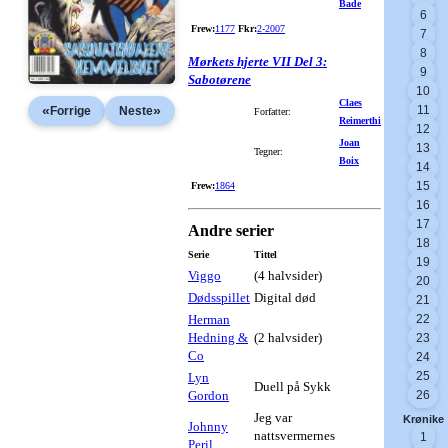
Bade
6
Frew:
1177
Fkr:
2-2007
7
8
Mørkets hjerte VII Del 3:
9
Sabotørene
10
Claes
«
»
11
Forrige
Neste
Forfatter:
Reimerthi
12
Joan
13
Tegner:
Boix
14
15
Frew:
1864
16
17
Andre serier
18
Serie
Tittel
19
Viggo
(4 halvsider)
20
Dødsspillet
Digital død
21
Herman
22
Hedning &
(2 halvsider)
23
Co
24
25
Lyn
Duell på Sykk
Gordon
26
Jeg var
Krønike
Johnny
nattsvermernes
1
Peril