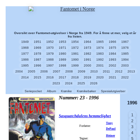
Oversikt over Fantomet-utgivelser i Norge fra 1949. For å finne ut mer, velg et år
fra listen.
1949
1951
1952
1953
1954
1964
1965
1966
1967
1968
1969
1970
1971
1972
1973
1974
1975
1976
1977
1978
1979
1980
1981
1982
1983
1984
1985
1986
1987
1988
1989
1990
1991
1992
1993
1994
1995
1996
1997
1998
1999
2000
2001
2002
2003
2004
2005
2006
2007
2008
2009
2010
2011
2012
2013
2014
2015
2016
2017
2018
2019
2020
2021
2022
2023
2024
2025
2026
Seriepocket
Album
Krønike
Krønikebøker
Spesialutgivelser
Nummer: 23 - 1996
1996
1
Sasquatchdalens hemmelighet
2
Tony
Forfatter:
3
DePaul
4
Heiner
Tegner:
5