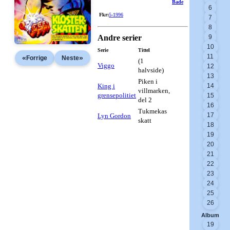
Bade
6
Fkr:
5-1996
7
8
Andre serier
9
10
Serie
Tittel
11
«
»
Forrige
Neste
(1
Viggo
12
halvside)
13
Piken i
King i
14
villmarken,
grensepolitiet
15
del 2
16
Tukmekas
17
Lyn Gordon
skatt
18
19
20
21
22
23
24
25
26
Album
19