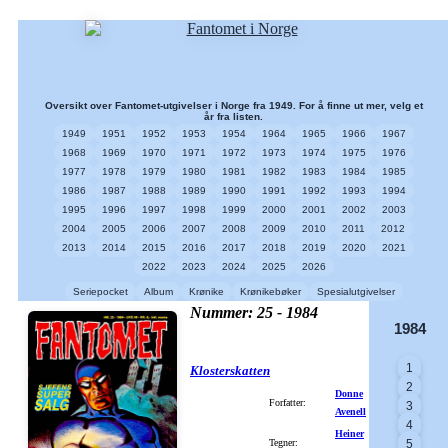
Oversikt over Fantomet-utgivelser i Norge fra 1949. For å finne ut mer, velg et
år fra listen.
1949
1951
1952
1953
1954
1964
1965
1966
1967
1968
1969
1970
1971
1972
1973
1974
1975
1976
1977
1978
1979
1980
1981
1982
1983
1984
1985
1986
1987
1988
1989
1990
1991
1992
1993
1994
1995
1996
1997
1998
1999
2000
2001
2002
2003
2004
2005
2006
2007
2008
2009
2010
2011
2012
2013
2014
2015
2016
2017
2018
2019
2020
2021
2022
2023
2024
2025
2026
Seriepocket
Album
Krønike
Krønikebøker
Spesialutgivelser
Nummer: 25 - 1984
1984
1
Klosterskatten
2
Donne
Forfatter:
3
Avenell
4
Heiner
Tegner:
5