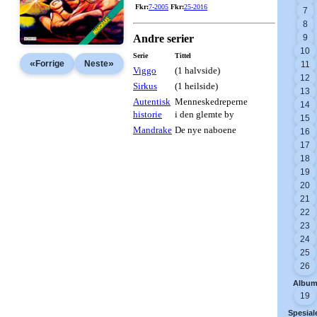
Fkr:
7-2005
Fkr:
25-2016
7
8
Andre serier
9
10
Serie
Tittel
«
»
Forrige
Neste
11
Viggo
(1 halvside)
12
Sirkus
(1 heilside)
13
Autentisk
Menneskedreperne
14
historie
i den glemte by
15
Mandrake
De nye naboene
16
17
18
19
20
21
22
23
24
25
26
Albu
19
Spesial