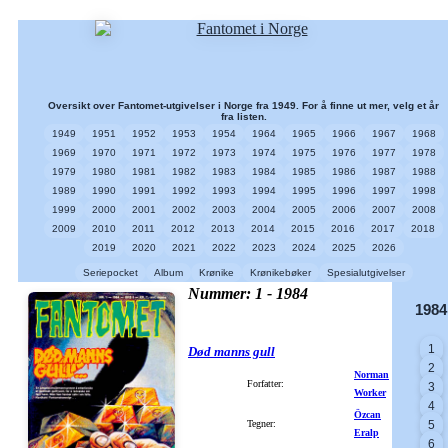
Oversikt over Fantomet-utgivelser i Norge fra 1949. For å finne ut mer, velg et år
fra listen.
1949
1951
1952
1953
1954
1964
1965
1966
1967
1968
1969
1970
1971
1972
1973
1974
1975
1976
1977
1978
1979
1980
1981
1982
1983
1984
1985
1986
1987
1988
1989
1990
1991
1992
1993
1994
1995
1996
1997
1998
1999
2000
2001
2002
2003
2004
2005
2006
2007
2008
2009
2010
2011
2012
2013
2014
2015
2016
2017
2018
2019
2020
2021
2022
2023
2024
2025
2026
Seriepocket
Album
Krønike
Krønikebøker
Spesialutgivelser
Nummer: 1 - 1984
1984
1
Død manns gull
2
Norman
Forfatter:
3
Worker
4
Özcan
Tegner:
5
Eralp
6