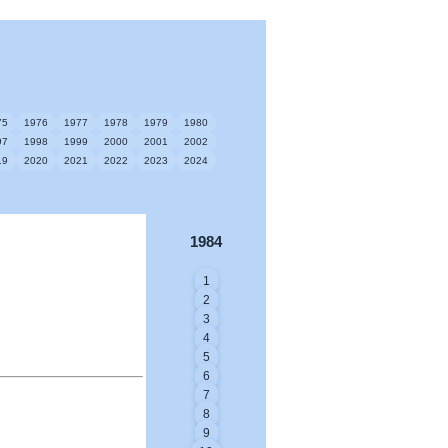
75
1976
1977
1978
1979
1980
97
1998
1999
2000
2001
2002
19
2020
2021
2022
2023
2024
1984
1
2
3
4
5
6
7
8
9