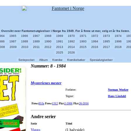
Oversikt over Fantomet-utgivelser i Norge fra 1949. For å finne ut mer, velg et år fra listen.
964
1965
1966
1967
1968
1969
1970
1971
1972
1973
1974
19
986
1987
1988
1989
1990
1991
1992
1993
1994
1995
1996
19
008
2009
2010
2011
2012
2013
2014
2015
2016
2017
2018
20
2025
2026
Seriepocket
Album
Krønike
Krønikebøker
Spesialutgivelser
Nummer: 8 - 1984
Mysterienes mester
Forfatter:
Norman Worker
Tegner:
Hans Lindahl
Frew:
853a
Frew:
1312
Fkr:
2-2006
Fkr:
26-2016
Andre serier
Serie
Tittel
Viggo
(1 halvside)