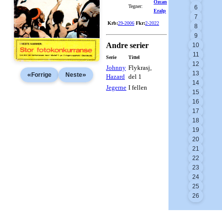
Özcan
Tegner:
6
Eralp
7
Krb:
29-2006
Fkr:
2-2022
8
9
Andre serier
10
11
Serie
Tittel
12
Johnny
Flykrasj,
13
«
»
Forrige
Neste
Hazard
del 1
14
Jegerne
I fellen
15
16
17
18
19
20
21
22
23
24
25
26