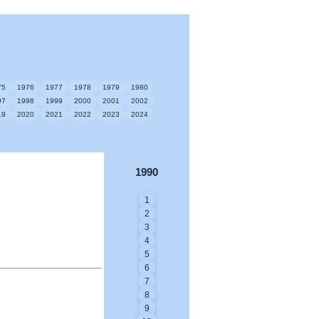
75
1976
1977
1978
1979
1980
97
1998
1999
2000
2001
2002
19
2020
2021
2022
2023
2024
1990
1
2
3
4
5
6
7
8
9