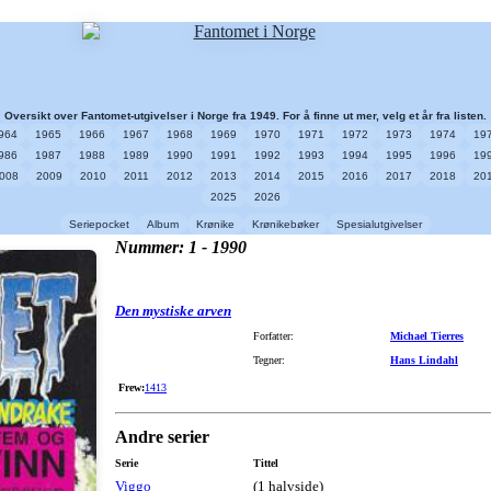
Oversikt over Fantomet-utgivelser i Norge fra 1949. For å finne ut mer, velg et år fra listen.
964
1965
1966
1967
1968
1969
1970
1971
1972
1973
1974
19
986
1987
1988
1989
1990
1991
1992
1993
1994
1995
1996
19
008
2009
2010
2011
2012
2013
2014
2015
2016
2017
2018
20
2025
2026
Seriepocket
Album
Krønike
Krønikebøker
Spesialutgivelser
Nummer: 1 - 1990
Den mystiske arven
Forfatter:
Michael Tierres
Tegner:
Hans Lindahl
Frew:
1413
Andre serier
Serie
Tittel
Viggo
(1 halvside)