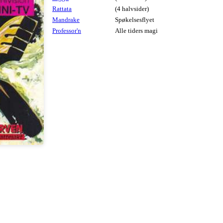
Rattata
(4 halvsider)
Mandrake
Spøkelsesflyet
Professor'n
Alle tiders magi