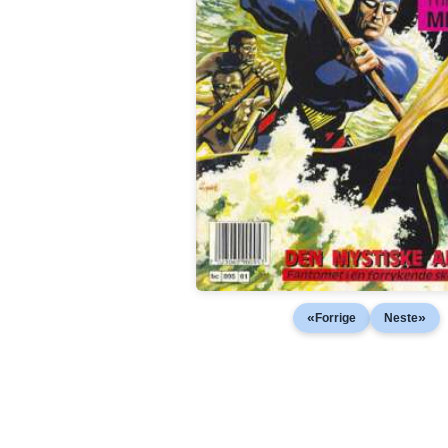
«
»
Forrige
Neste