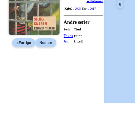
Wilhelmsson
6
Krb:
21-2005
Fkr:
1-2017
Andre serier
Serie
Tittel
Texas
(utan
Jim
tittel)
«
»
Forrige
Neste