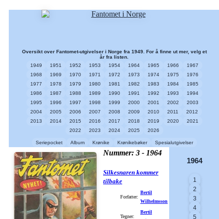
Oversikt over Fantomet-utgivelser i Norge fra 1949. For å finne ut mer, velg et
år fra listen.
1949
1951
1952
1953
1954
1964
1965
1966
1967
1968
1969
1970
1971
1972
1973
1974
1975
1976
1977
1978
1979
1980
1981
1982
1983
1984
1985
1986
1987
1988
1989
1990
1991
1992
1993
1994
1995
1996
1997
1998
1999
2000
2001
2002
2003
2004
2005
2006
2007
2008
2009
2010
2011
2012
2013
2014
2015
2016
2017
2018
2019
2020
2021
2022
2023
2024
2025
2026
Seriepocket
Album
Krønike
Krønikebøker
Spesialutgivelser
Nummer: 3 - 1964
1964
Silkesnaren kommer
1
tilbake
2
Bertil
Forfatter:
3
Wilhelmsson
4
Bertil
Tegner:
5