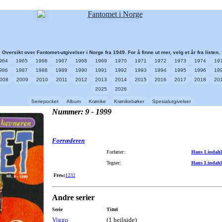
Oversikt over Fantomet-utgivelser i Norge fra 1949. For å finne ut mer, velg et år fra listen.
964
1965
1966
1967
1968
1969
1970
1971
1972
1973
1974
19
986
1987
1988
1989
1990
1991
1992
1993
1994
1995
1996
19
008
2009
2010
2011
2012
2013
2014
2015
2016
2017
2018
20
2025
2026
Seriepocket
Album
Krønike
Krønikebøker
Spesialutgivelser
Nummer: 9 - 1999
Forræderen
Forfatter:
Hans Lindahl
Tegner:
Hans Lindahl
Frew:
1232
Andre serier
Serie
Tittel
Viggo
(1 heilside)