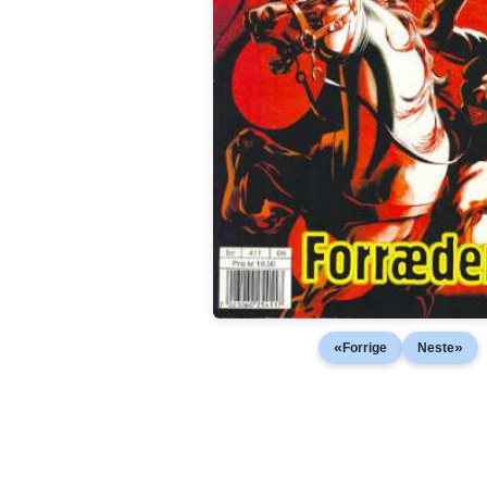
«
»
Forrige
Neste