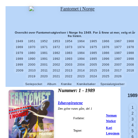
Oversikt over Fantomet-utgivelser i Norge fra 1949. For å finne ut mer, velg et år
fra listen.
1949
1951
1952
1953
1954
1964
1965
1966
1967
1968
1969
1970
1971
1972
1973
1974
1975
1976
1977
1978
1979
1980
1981
1982
1983
1984
1985
1986
1987
1988
1989
1990
1991
1992
1993
1994
1995
1996
1997
1998
1999
2000
2001
2002
2003
2004
2005
2006
2007
2008
2009
2010
2011
2012
2013
2014
2015
2016
2017
2018
2019
2020
2021
2022
2023
2024
2025
2026
Seriepocket
Album
Krønike
Krønikebøker
Spesialutgivelser
Nummer: 1 - 1989
1989
Ishavspiratene
1
Den gylne runes gåte, del 1
2
Norman
Forfatter:
3
Worker
4
Kari
Tegner:
5
Leppänen
6