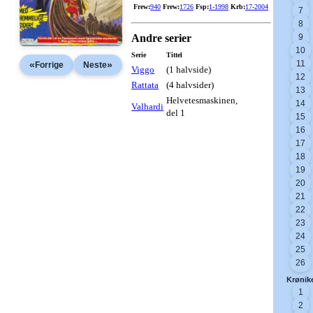
Frew:
940
Frew:
1726
Fsp:
1-1998
Krb:
17-2004
7
8
Andre serier
9
10
Serie
Tittel
11
«
»
Forrige
Neste
Viggo
(1 halvside)
12
Rattata
(4 halvsider)
13
Helvetesmaskinen,
14
Valhardi
del 1
15
16
17
18
19
20
21
22
23
24
25
26
Krønik
1
2