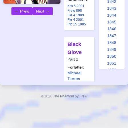
1842
Krb 5 2001
1843
Frew 898
← Prew
Next →
1844
Fkr 4 1989
Fkr 4 2001
1845
Ftb 15 1985
1846
1847
1848
Black
1849
Glove
1850
Part 2
1851
Forfatter:
1852
Michael
1853
Tierres
1854
Tegner:
Knut
Westad
1855
© 2026 The Phantom by Frew
1856
Også
publisert i:
1857
Krb 6 2002
1858
Frew 899
1859
Fkr 1 1990
Fkr 4 2001
1860