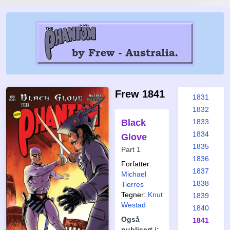
1824
1825
1826
1827
1828
1829
1830
Frew 1841
1831
1832
Black
1833
1834
Glove
1835
Part 1
1836
Forfatter:
1837
Michael
1838
Tierres
Tegner:
Knut
1839
Westad
1840
Også
1841
publisert i: