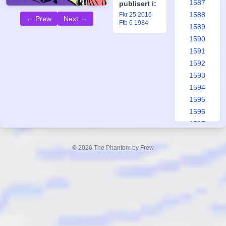
1587
publisert i:
1588
Fkr 25 2016
← Prew
Next →
Ftb 6 1984
1589
1590
1591
1592
1593
1594
1595
1596
1597
1598
1599
© 2026 The Phantom by Frew
1600
1601
1602
1603
1604
1605