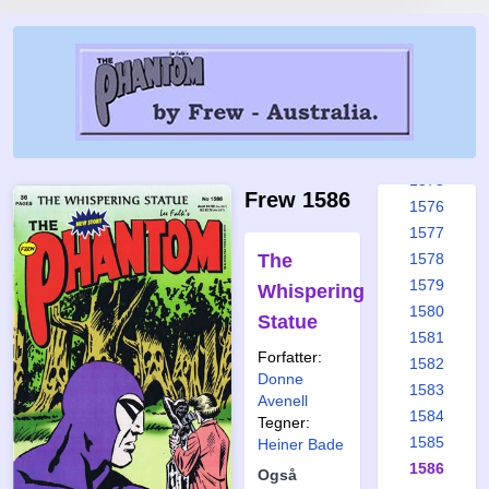
1569
1570
1571
1572
1573
1574
1575
Frew 1586
1576
1577
The
1578
1579
Whispering
1580
Statue
1581
Forfatter:
1582
Donne
1583
Avenell
1584
Tegner:
1585
Heiner Bade
1586
Også