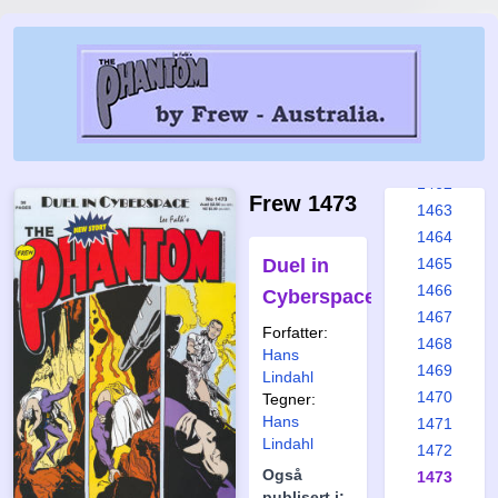
1456
1457
1458
1459
1460
1461
1462
Frew 1473
1463
1464
Duel in
1465
1466
Cyberspace
1467
Forfatter:
1468
Hans
1469
Lindahl
1470
Tegner:
Hans
1471
Lindahl
1472
Også
1473
publisert i: