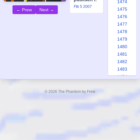
1474
Ftb 5 2007
1475
← Prew
Next →
1476
1477
1478
1479
1480
1481
1482
1483
1484
1485
1486
© 2026 The Phantom by Frew
1487
1488
1489
1490
1491
1492