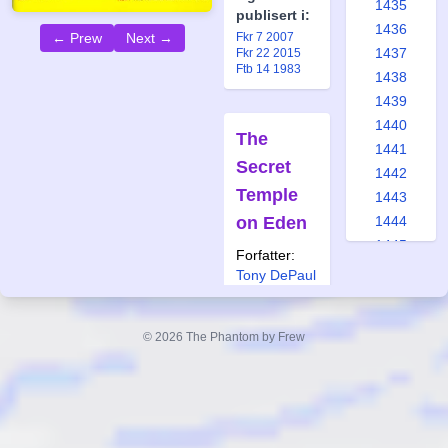
1435
publisert i:
1436
Fkr 7 2007
← Prew
Next →
1437
Fkr 22 2015
Ftb 14 1983
1438
1439
1440
The
1441
Secret
1442
Temple
1443
on Eden
1444
1445
Forfatter:
1446
Tony DePaul
1447
Tegner:
Paul
Ryan
1448
© 2026 The Phantom by Frew
1449
Også
publisert i:
1450
Ftb 2 2006
1451
1452
1453