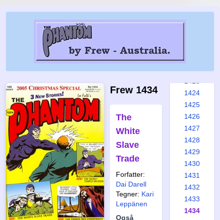
1417
1418
1419
1420
1421
1422
1423
Frew 1434
1424
1425
The
1426
1427
White
1428
Slave
1429
Trade
1430
Forfatter:
1431
Dai Darell
1432
Tegner:
Kari
1433
Leppänen
1434
Også