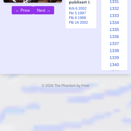
1331
publisert i:
1332
Krb 6 2002
← Prew
Next →
Fkr 5 1997
1333
Ftb 6 1988
1334
Ftb 16 2002
1335
1336
1337
1338
1339
1340
1341
1342
1343
© 2026 The Phantom by Frew
1344
1345
1346
1347
1348
1349