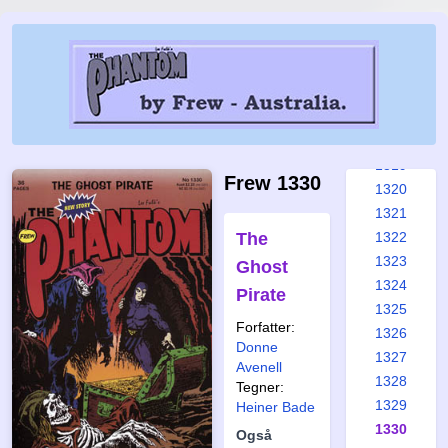
1313
1314
1315
1316
1317
1318
1319
Frew 1330
1320
1321
The
1322
1323
Ghost
1324
Pirate
1325
Forfatter:
1326
Donne
1327
Avenell
1328
Tegner:
1329
Heiner Bade
1330
Også