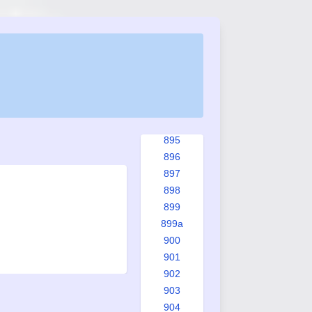
888
889
890
891
891a
892
893
894
895
896
897
898
899
899a
900
901
902
903
904