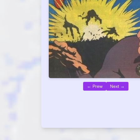
← Prew
Next →