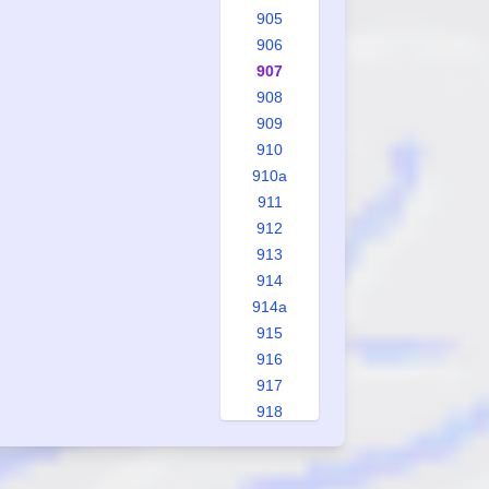
905
906
907
908
909
910
910a
911
912
913
914
914a
915
916
917
918
918a
919