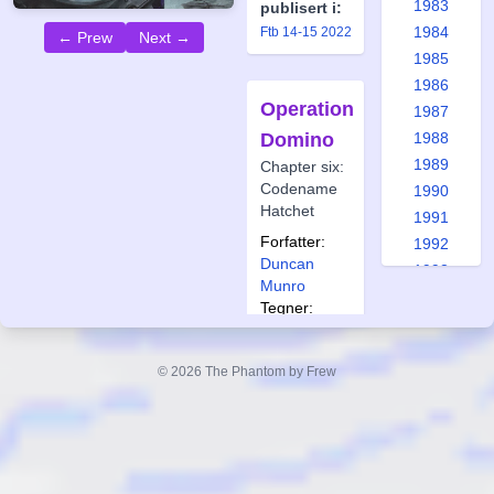
1983
publisert i:
1984
Ftb 14-15 2022
← Prew
Next →
1985
1986
Operation
1987
Domino
1988
1989
Chapter six:
Codename
1990
Hatchet
1991
Forfatter:
1992
Duncan
1993
Munro
1994
Tegner:
1995
Daniel
1996
Picciotto
© 2026 The Phantom by Frew
1997
Også
1998
publisert i:
1999
Frew 1975
Frew 1976
2000
Frew 1979
2001
Frew 1980