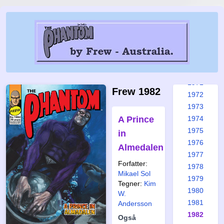
1965
1966
1967
1968
1969
1970
1971
Frew 1982
1972
1973
A Prince
1974
1975
in
1976
Almedalen
1977
Forfatter:
1978
Mikael Sol
1979
Tegner:
Kim
1980
W.
1981
Andersson
1982
Også