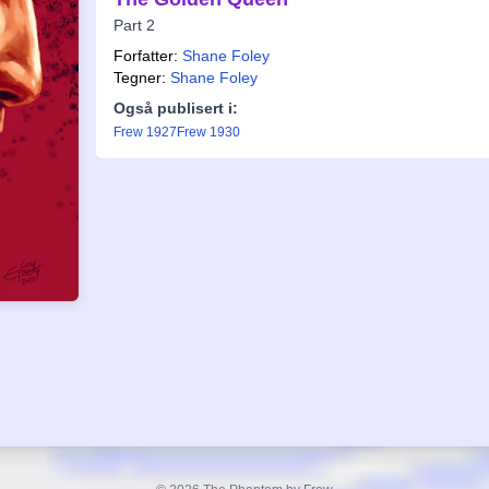
Part 2
Forfatter:
Shane Foley
Tegner:
Shane Foley
Også publisert i:
Frew 1927
Frew 1930