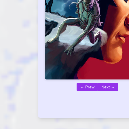
← Prew
Next →