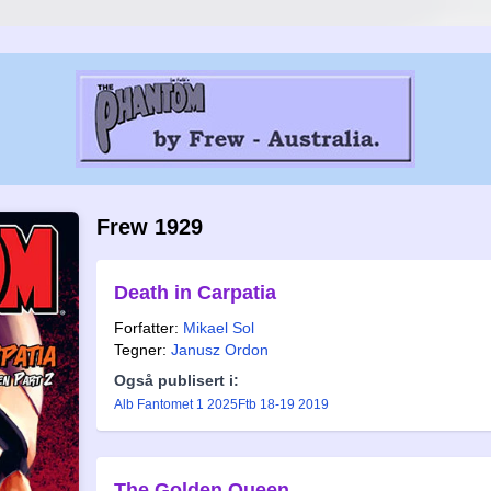
Frew 1929
Death in Carpatia
Forfatter:
Mikael Sol
Tegner:
Janusz Ordon
Også publisert i:
Alb Fantomet 1 2025
Ftb 18-19 2019
The Golden Queen