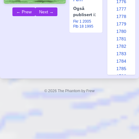
1776
Også
1777
← Prew
Next →
publisert i:
1778
Fkr 1 2005
1779
Ftb 18 1995
1780
1781
1782
1783
1784
1785
1786
1787
1788
© 2026 The Phantom by Frew
1789
1790
1791
1792
1793
1794