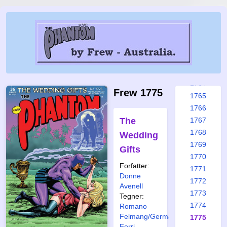
1758
1759
1760
1761
1762
1763
1764
Frew 1775
1765
1766
The
1767
1768
Wedding
1769
Gifts
1770
Forfatter:
1771
Donne
1772
Avenell
1773
Tegner:
1774
Romano
Felmang/Germano
1775
Ferri