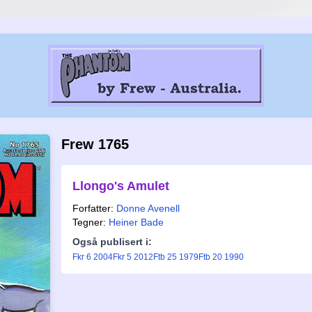
Frew 1765
Llongo's Amulet
Forfatter:
Donne Avenell
Tegner:
Heiner Bade
Også publisert i:
Fkr 6 2004
Fkr 5 2012
Ftb 25 1979
Ftb 20 1990