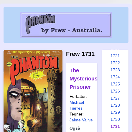
1714
1715
1716
1717
1718
1719
1720
Frew 1731
1721
1722
The
1723
1724
Mysterious
1725
Prisoner
1726
Forfatter:
1727
Michael
1728
Tierres
1729
Tegner:
1730
Jaime Vallvé
1731
Også