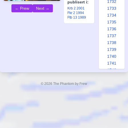
1732
publisert i:
← Prew
Next →
1733
Krb 2 2001
Fkr 2 1994
1734
Ftb 13 1989
1735
1736
1737
1738
1739
1740
1741
1742
1743
1744
© 2026 The Phantom by Frew
1745
1746
1747
1748
1749
1750