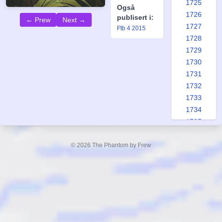
1725
Også
1726
publisert i:
← Prew
Next →
1727
Ftb 4 2015
1728
1729
1730
1731
1732
1733
1734
1735
1736
1737
© 2026 The Phantom by Frew
1738
1739
1740
1741
1742
1743