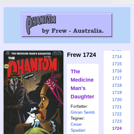
1707
1708
1709
1710
1711
1712
1713
Frew 1724
1714
1715
The
1716
1717
Medicine
1718
Man's
1719
Daughter
1720
Forfatter:
1721
Göran Semb
1722
Tegner:
1723
Cesar
1724
Spadari