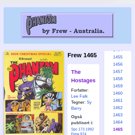
1448
1449
1450
1451
1452
1453
1454
Frew 1465
1455
1456
The
1457
1458
Hostages
1459
Forfatter:
1460
Lee Falk
1461
Tegner:
Sy
1462
Barry
1463
Også
1464
publisert i:
1465
Spc 173 1992
Frew 974