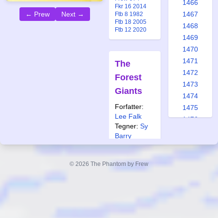
1466
Fkr 16 2014
← Prew
Next →
1467
Ftb 8 1982
Ftb 18 2005
1468
Ftb 12 2020
1469
1470
1471
The
1472
Forest
1473
Giants
1474
Forfatter:
1475
Lee Falk
1476
Tegner:
Sy
1477
Barry
1478
Også
1479
publisert i:
© 2026 The Phantom by Frew
1480
Spc 215 1996
1481
Frew 863a
Frew 1356
1482
Ftb 25 1986
1483
Ftb 24 2012
Ftb 25-26 2012
1484