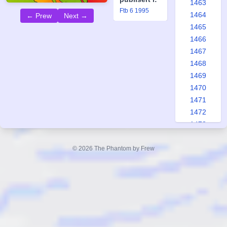
1463
Ftb 6 1995
1464
← Prew
Next →
1465
1466
1467
1468
1469
1470
1471
1472
1473
1474
1475
© 2026 The Phantom by Frew
1476
1477
1478
1479
1480
1481