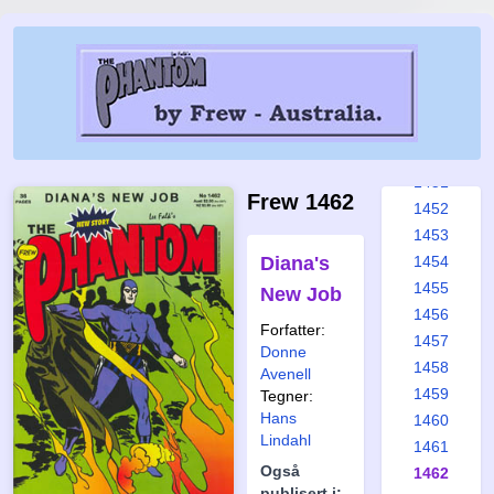
1445
1446
1447
1448
1449
1450
1451
Frew 1462
1452
1453
Diana's
1454
1455
New Job
1456
Forfatter:
1457
Donne
1458
Avenell
1459
Tegner:
Hans
1460
Lindahl
1461
Også
1462
publisert i: