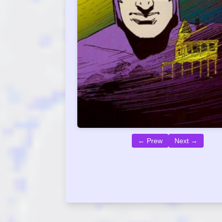
← Prew
Next →