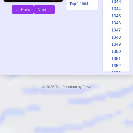
1343
Fsp 1 1984
1344
← Prew
Next →
1345
1346
1347
1348
1349
1350
1351
1352
1353
1354
1355
© 2026 The Phantom by Frew
1356
1357
1358
1359
1360
1361