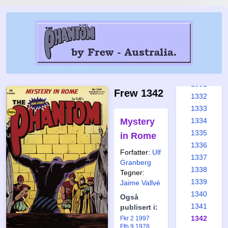
1325
1326
1327
1328
1329
1330
1331
Frew 1342
1332
1333
Mystery
1334
1335
in Rome
1336
Forfatter:
Ulf
1337
Granberg
1338
Tegner:
1339
Jaime Vallvé
1340
Også
1341
publisert i:
1342
Fkr 2 1997
Ftb 9 1978