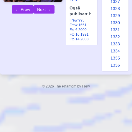
1327
Også
1328
← Prew
Next →
publisert i:
1329
Frew 993
1330
Frew 1651
1331
Fkr 6 2000
Ftb 16 1991
1332
Ftb 14 2008
1333
1334
1335
1336
1337
1338
1339
© 2026 The Phantom by Frew
1340
1341
1342
1343
1344
1345