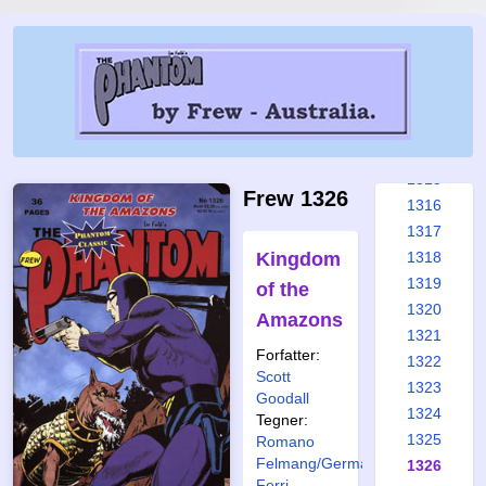
1309
1310
1311
1312
1313
1314
1315
Frew 1326
1316
1317
Kingdom
1318
1319
of the
1320
Amazons
1321
Forfatter:
1322
Scott
1323
Goodall
1324
Tegner:
1325
Romano
Felmang/Germano
1326
Ferri